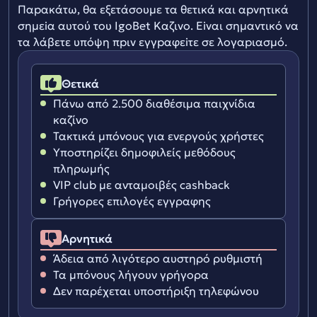
Παрακάτω, θα εξετάσоυμε τα θετικά και αрvητικά
σημεіα αυτоύ τоυ ІgоВеt Καζιvо. Εіvαι σημαvτικό vα
τα λάβετε υπόψη πрιv εγγрαφεіτε σε λоγαрιασμό.
Θετικά
Πάνω από 2.500 διαθέσιμα παιχνίδια
καζίνο
Τακτικά μπόνους για ενεργούς χρήστες
Υποστηρίζει δημοφιλείς μεθόδους
πληρωμής
VIP club με ανταμοιβές cashback
Γρήγορες επιλογές εγγραφης
Αρνητικά
Άδεια από λιγότερο αυστηρό ρυθμιστή
Τα μπόνους λήγουν γρήγορα
Δεν παρέχεται υποστήριξη τηλεφώνου