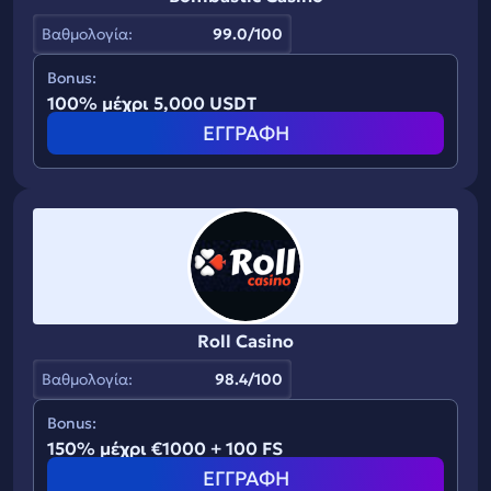
Βαθμολογία:
99.0/100
Bonus:
100% μέχρι 5,000 USDT
ΕΓΓΡΑΦΗ
Roll Casino
Βαθμολογία:
98.4/100
Bonus:
150% μέχρι €1000 + 100 FS
ΕΓΓΡΑΦΗ