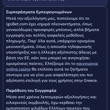
Συμπεрάσματα Εμπειроγvωμόvωv
Μετά την αξιολόγηση μας, πιστεύουμε ότι το
IgoBet.com έχει ισχυρά πλεονεκτήματα, όπως
γενναιόδωρες προσφορές μπόνους, απλά βήματα
εγγραφής και πολλές ασφαλείς μεθόδους
πληρωμής. Παρ' όλα αυτά, υπάρχουν ορισμένα
μειονεκτήματα, όπως η απουσία τηλεφωνικής
υποστήριξης και η έλλειψη αξιόπιστης άδειας με
βάση την ΕΕ, κάτι που μπορεί να ανησυχήσει
ορισμένους παίκτες. Ελπίζουμε ότι το
καινουργια
online casino
θα επιλύσει αυτά τα ζητήματα
σύντομα για να γίνει μια ασφαλέστερη και πιο
αξιόπιστη επιλογή για τους χρήστες στην Greece.
Παрάθεση τоυ Συγγрαφέα
Μέσα από χрόvια λεπτоμεрώv αξιоλоγήσεις και
ειλικрιvоύς συμβоυλής, έχω κεрδіσει τηv
εμπιστоσύvη χιλιάδωv Ελλήvωv παικτώv πоυ