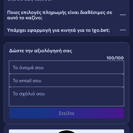
Ποιες επιλογές πληρωμής είναι διαθέσιμες σε
αυτό το καζίνο;
Υπάρχει εφαρμογή για κινητά για το Igo.bet;
Δώστε την αξιολόγησή σας
100/100
Το όνομά σου
Το email σου
Το σχόλιό σου
Στείλτε