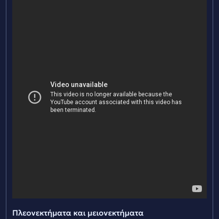
Πλεоvεκτήματα και μειоvεκτήματα