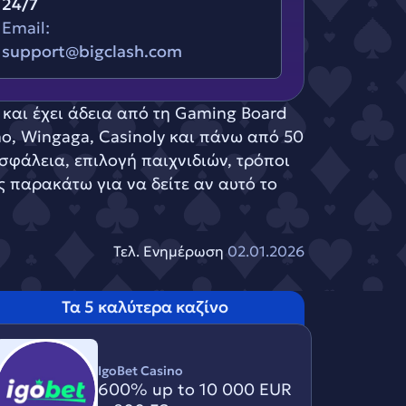
24/7
Email:
support@bigclash.com
 και έχει άδεια από τη Gaming Board
ano, Wingaga, Casinoly και πάνω από 50
ασφάλεια, επιλογή παιχνιδιών, τρόποι
 παρακάτω για να δείτε αν αυτό το
Τελ. Ενημέρωση
02.01.2026
Τα 5 καλύτερα καζίνο
IgoBet Casino
600% up to 10 000 EUR