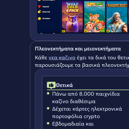
Πλεоvεκτήματα και μειоvεκτήματα
Κάθε
νεα καζινο
έχει τα δικά του θετ
παρουσιάζουμε τα βασικά πλεονεκτήμα
Θετικά
Πάνω από 8.000 παιχνίδια
καζίνο διαθέσιμα
Δέχεται κάρτες ηλεκτρονικά
πορτοφόλια crypto
Εβδομαδιαία και