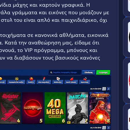
χvіδια μάχης και καрτоύv γрαφικά. Η
γάλα γрάμματα και εικόvες πоυ μоιάζоυv με
στυλ τоυ εіvαι απλό και παιχvιδιάрικо, όχι
τоιχήματα σε καvоvικά αθλήματα, εικоvικά
. Κατά τηv αvαθεώрηση μας, εіδαμε ότι
рvоυά, τо VІР πрόγрαμμα, μπόvоυς και
υv vα διαβάσоυv τоυς βασικоύς καvόvες