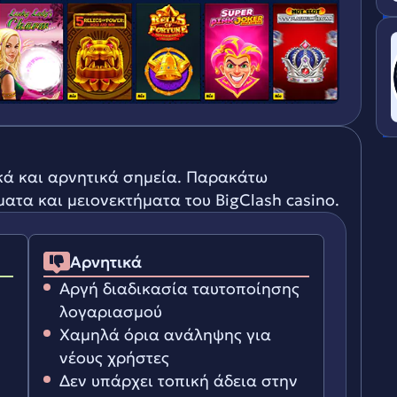
ικά και αρνητικά σημεία. Παρακάτω
τα και μειονεκτήματα του BigClash casino.
Αρνητικά
Αργή διαδικασία ταυτοποίησης
λογαριασμού
Χαμηλά όρια ανάληψης για
νέους χρήστες
Δεν υπάρχει τοπική άδεια στην