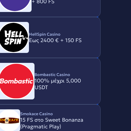
+ 800 FS
HellSpin Casino
Έως 2400 € + 150 FS
Bombastic Casino
100% μέχρι 5,000
USDT
Smokace Casino
15 FS στο Sweet Bonanza
(Pragmatic Play)