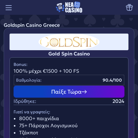
Goldspin Casino Greece
Gold Spin Casino
Bonus:
100% μέχρι €1500 + 100 FS
Βαθμολογία:
90.4/100
Παίξε Τώρα
Ιδρύθηκε:
2024
Γιατί να γραφτείς:
8000+ παιχνίδια
75+ Πάροχοι Λογισμικού
Τζάκποτ