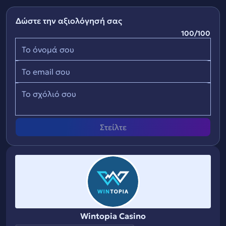
Δώστε την αξιολόγησή σας
100/100
Το όνομά σου
Το email σου
Το σχόλιό σου
Στείλτε
Wintopia Casino