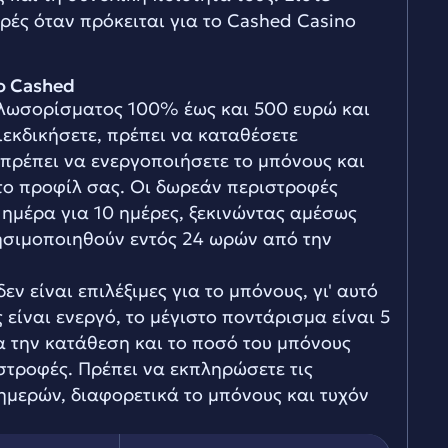
ορές όταν πρόκειται για το Cashed Casino
ο Cashed
αλωσορίσματος 100% έως και 500 ευρώ και
ιεκδικήσετε, πρέπει να καταθέσετε
 πρέπει να ενεργοποιήσετε το μπόνους και
το προφίλ σας. Οι δωρεάν περιστροφές
 ημέρα για 10 ημέρες, ξεκινώντας αμέσως
ρησιμοποιηθούν εντός 24 ωρών από την
δεν είναι επιλέξιμες για το μπόνους, γι' αυτό
 είναι ενεργό, το μέγιστο ποντάρισμα είναι 5
α την κατάθεση και το ποσό του μπόνους
ιστροφές. Πρέπει να εκπληρώσετε τις
ημερών, διαφορετικά το μπόνους και τυχόν