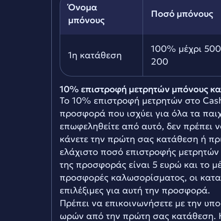
Όνομα
Ποσό μπόνους
μπόνους
100% μέχρι 500
1η κατάθεση
200
10% επιστροφή μετρητών μπόνους κ
Το 10% επιστροφή μετρητών στο Cash
προσφορά που ισχύει για όλα τα παιχν
επωφεληθείτε από αυτό, δεν πρέπει ν
κάνετε την πρώτη σας κατάθεση ή πρι
ελάχιστο ποσό επιστροφής μετρητών 
της προσφοράς είναι 5 ευρώ και το μ
προσφορές καλωσορίσματος, οι καταθέσ
επιλέξιμες για αυτή την προσφορά.
Πρέπει να επικοινωνήσετε με την υποσ
ωρών από την πρώτη σας κατάθεση. Η