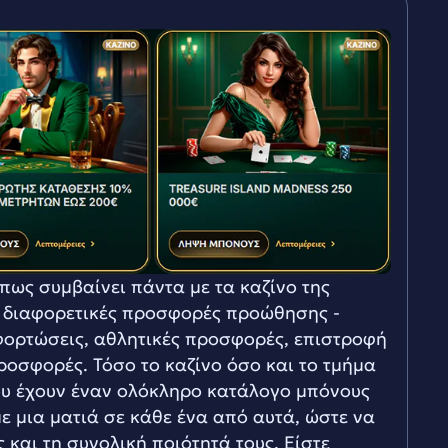
πως συμβαίνει πάντα με τα καζίνο της
ς διαφορετικές προσφορές προώθησης -
ορτώσεις, αθλητικές προσφορές, επιστροφή
ροσφορές. Τόσο το καζίνο όσο και το τμήμα
ου έχουν έναν ολόκληρο κατάλογο μπόνους
με μια ματιά σε κάθε ένα από αυτά, ώστε να
 και τη συνολική ποιότητά τους. Είστε