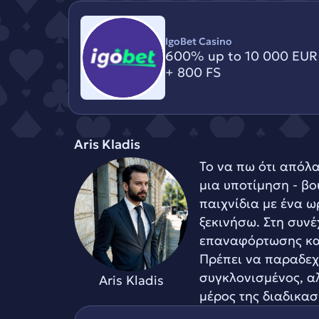
IgoBet Casino
600% up to 10 000 EUR
+ 800 FS
Aris Kladis
Το να πω ότι απόλ
μια υποτίμηση - β
παιχνίδια με ένα 
ξεκινήσω. Στη συνέ
επαναφόρτωσης και
Πρέπει να παραδεχ
συγκλονισμένος, αλ
Aris Kladis
μέρος της διαδικασ