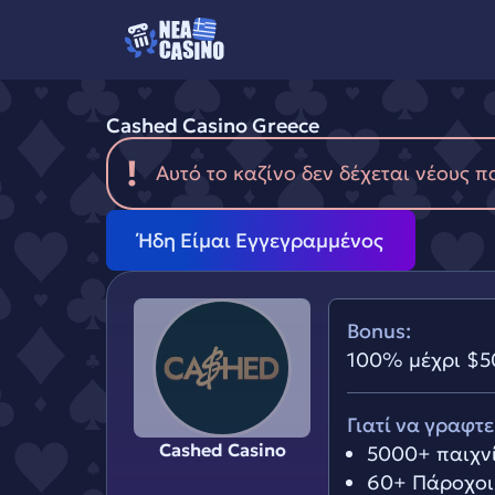
Cashed Casino Greece
Αυτό το καζίνο δεν δέχεται νέους 
Ήδη Είμαι Εγγεγραμμένος
Bonus:
100% μέχρι $5
Γιατί να γραφτε
Cashed Casino
5000+ παιχν
60+ Πάροχοι