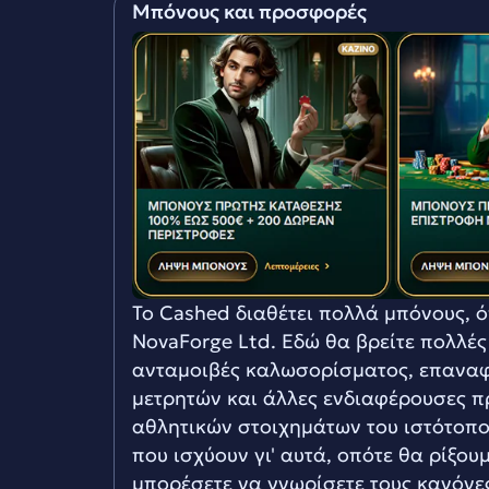
Μπόνους και προσφορές
Το Cashed διαθέτει πολλά μπόνους, ό
NovaForge Ltd. Εδώ θα βρείτε πολλέ
ανταμοιβές καλωσορίσματος, επαναφ
μετρητών και άλλες ενδιαφέρουσες π
αθλητικών στοιχημάτων του ιστότοπ
που ισχύουν γι' αυτά, οπότε θα ρίξου
μπορέσετε να γνωρίσετε τους κανόνες